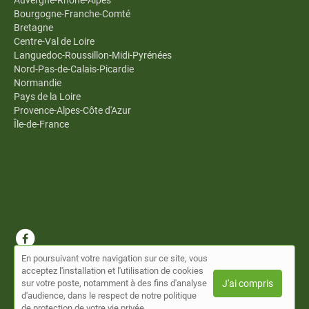
Auvergne-Rhône-Alpes
Bourgogne-Franche-Comté
Bretagne
Centre-Val de Loire
Languedoc-Roussillon-Midi-Pyrénées
Nord-Pas-de-Calais-Picardie
Normandie
Pays de la Loire
Provence-Alpes-Côte d'Azur
Île-de-France
En poursuivant votre navigation sur ce site, vous
© Annuaire Omnes 2026 |
Plan du site
|
Mon compte
|
Contact
acceptez l'installation et l'utilisation de cookies
Conditions générales d'utilisation
sur votre poste, notamment à des fins d'analyse
J'ai compris
d'audience, dans le respect de notre politique
Cet annuaire a été créé avec ❤ par MeltinPro, une solution
de protection de votre vie privée.