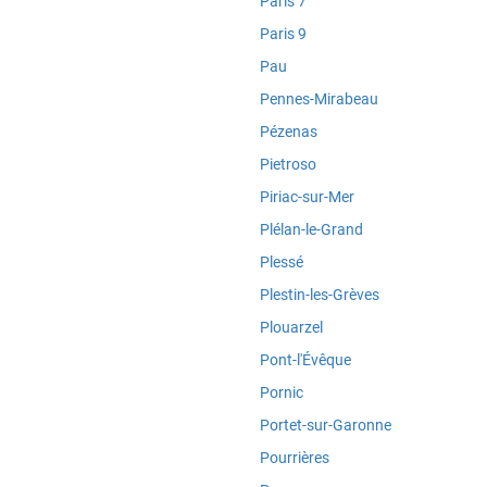
Paris 7
Paris 9
Pau
Pennes-Mirabeau
Pézenas
Pietroso
Piriac-sur-Mer
Plélan-le-Grand
Plessé
Plestin-les-Grèves
Plouarzel
Pont-l'Évêque
Pornic
Portet-sur-Garonne
Pourrières