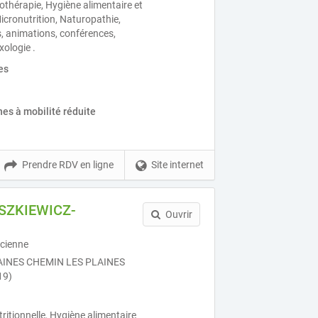
hérapie, Hygiène alimentaire et
 Micronutrition, Naturopathie,
, animations, conférences,
ologie .
es
es à mobilité réduite
Prendre RDV en ligne
Site internet
USZKIEWICZ-
Ouvrir
cienne
AINES CHEMIN LES PLAINES
19)
utritionnelle, Hygiène alimentaire