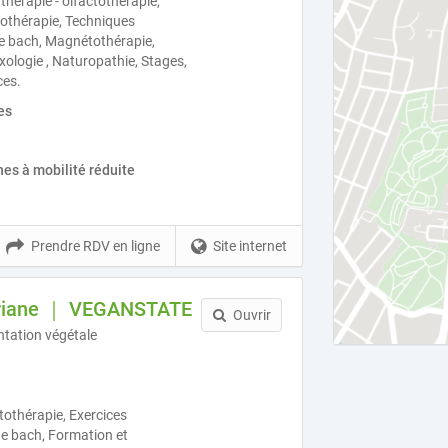
thérapie - olfactothérapie,
thérapie, Techniques
 de bach, Magnétothérapie,
ologie , Naturopathie, Stages,
ces.
es
es à mobilité réduite
Prendre RDV en ligne
Site internet
oriane ｜ VEGANSTATE
Ouvrir
ntation végétale
tothérapie, Exercices
 de bach, Formation et