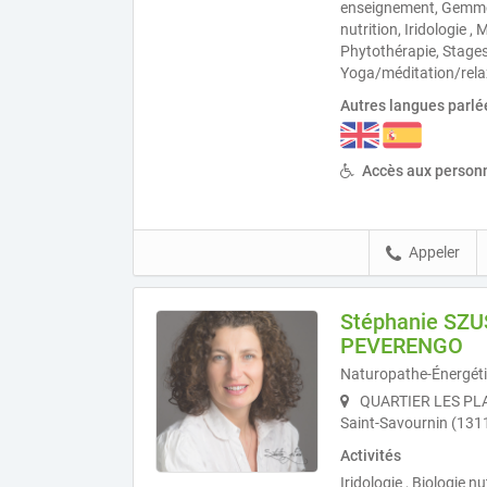
enseignement, Gemmot
nutrition, Iridologie ,
Phytothérapie, Stages
Yoga/méditation/relax
Autres langues parlé
Accès aux personn
Appeler
Stéphanie SZ
PEVERENGO
Naturopathe-Énergéti
QUARTIER LES PL
Saint-Savournin (131
Activités
Iridologie , Biologie n