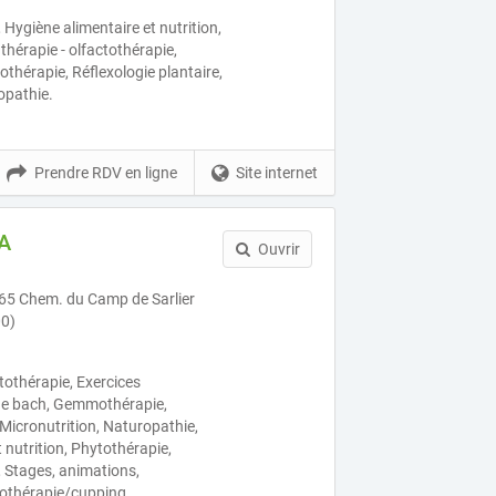
, Hygiène alimentaire et nutrition,
thérapie - olfactothérapie,
hérapie, Réflexologie plantaire,
opathie.
Prendre RDV en ligne
Site internet
A
Ouvrir
 365 Chem. du Camp de Sarlier
00)
tothérapie, Exercices
s de bach, Gemmothérapie,
Micronutrition, Naturopathie,
 nutrition, Phytothérapie,
, Stages, animations,
othérapie/cupping ,