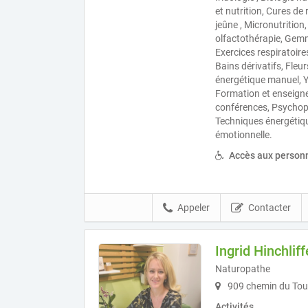
et nutrition, Cures de 
jeûne , Micronutrition
olfactothérapie, Gem
Exercices respiratoire
Bains dérivatifs, Fleu
énergétique manuel, Y
Formation et enseign
conférences, Psychopra
Techniques énergétiq
émotionnelle.
Accès aux personn
Appeler
Contacter
Ingrid Hinchliff
Naturopathe
909 chemin du Tour
Activités