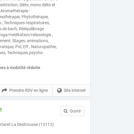
restriction, diète, mono diète et
, Aromathérapie -
mothérapie, Phytothérapie,
s , Techniques respiratoires,
rs de bach, Rééquilibrage
oga/méditation/relaxologie ,
ement, Stages, animations,
tique, Pnl, Eft , Naturopathie,
ues, Techniques psycho-
es à mobilité réduite
Prendre RDV en ligne
Site internet
e
Ouvrir
taret La Destrousse (13112)