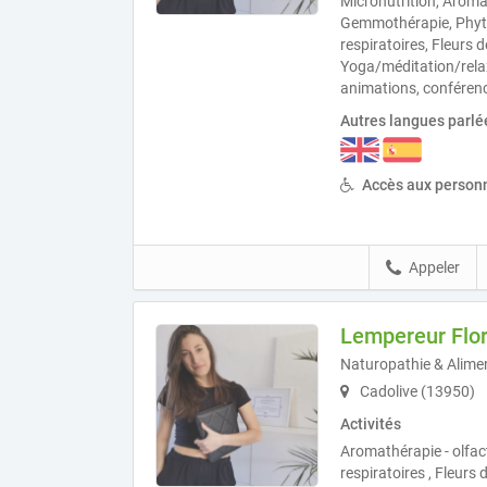
Micronutrition, Aroma
Gemmothérapie, Phyto
respiratoires, Fleurs
Yoga/méditation/relax
animations, conféren
Autres langues parlé
Accès aux personn
Appeler
Lempereur Fl
Naturopathie & Alime
Cadolive (13950)
Activités
Aromathérapie - olfac
respiratoires , Fleurs