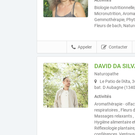
Activités
Biologie nutritionnelle
Micronutrition, Aroma
Gemmothérapie, Phytot
Fleurs de bach, Natur
Appeler
Contacter
DAVID DA SILV
Naturopathe
Le Patio de l'Alta,
bat. D Aubagne (134
Activités
Aromathérapie - olfac
respiratoires , Fleur
Massages relaxants , 
Hygiène alimentaire et
Réflexologie plantaire
conférences, Ventous