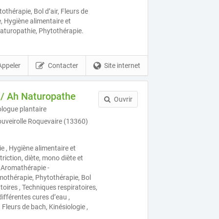
othérapie, Bol d’air, Fleurs de
 Hygiène alimentaire et
, Naturopathie, Phytothérapie.
Appeler
Contacter
Site internet
 / Ah Naturopathe
Ouvrir
logue plantaire
ouveirolle Roquevaire (13360)
ie , Hygiène alimentaire et
triction, diète, mono diète et
, Aromathérapie -
othérapie, Phytothérapie, Bol
atoires , Techniques respiratoires,
différentes cures d’eau ,
 Fleurs de bach, Kinésiologie ,