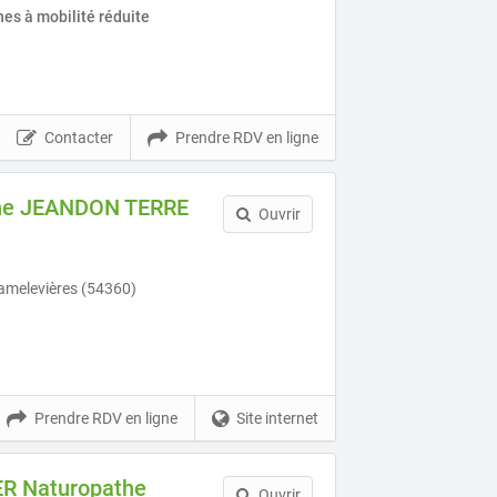
es à mobilité réduite
Contacter
Prendre RDV en ligne
phe JEANDON TERRE
Ouvrir
Damelevières (54360)
Prendre RDV en ligne
Site internet
ER Naturopathe
Ouvrir