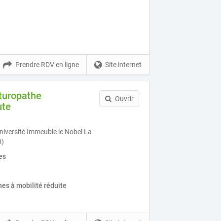
Prendre RDV en ligne
Site internet
turopathe
Ouvrir
ute
niversité Immeuble le Nobel La
0)
es
es à mobilité réduite