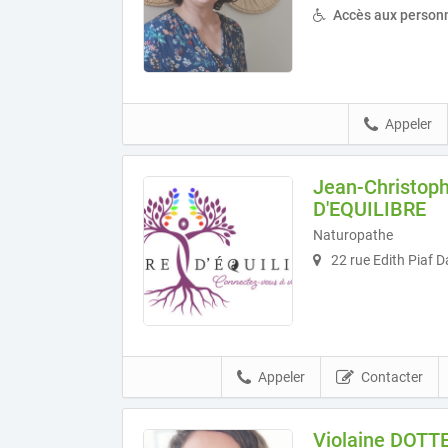
Accès aux personn
Appeler
Jean-Christo
D'EQUILIBRE
Naturopathe
22 rue Edith Piaf 
Appeler
Contacter
Violaine DOTT