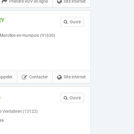
Prendre RDV en ligne
Site internet
RY
Ouvrir
e Marolles-en-Hurepoix (91630)
Appeler
Contacter
Site internet
A
Ouvrir
e Ventabren (13122)
es