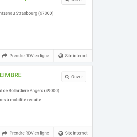
antzenau Strasbourg (67000)
Prendre RDV en ligne
Site internet
EIMBRE
Ouvrir
l de Bollardière Angers (49000)
es à mobilité réduite
Prendre RDV en ligne
Site internet