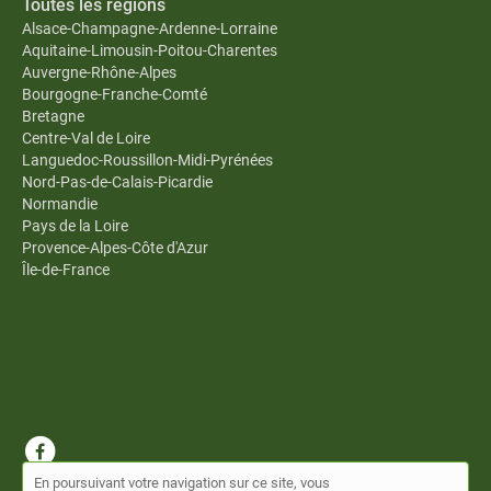
Toutes les régions
Alsace-Champagne-Ardenne-Lorraine
Aquitaine-Limousin-Poitou-Charentes
Auvergne-Rhône-Alpes
Bourgogne-Franche-Comté
Bretagne
Centre-Val de Loire
Languedoc-Roussillon-Midi-Pyrénées
Nord-Pas-de-Calais-Picardie
Normandie
Pays de la Loire
Provence-Alpes-Côte d'Azur
Île-de-France
En poursuivant votre navigation sur ce site, vous
© Annuaire Omnes 2026 |
Plan du site
|
Mon compte
|
Contact