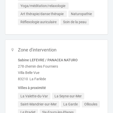
Yoga/méditation/relaxologie 
Art thérapie/danse thérapie 
Naturopathie
Réflexologie auriculaire
Soin de la peau
Zone d'intervention
Sabine LEFEVRE / PANACEA NATURO
278 chemin des Fourniers
Villa Belle Vue
83210 La Farlède
Villes à proximité
La Valette-du-Var
La Seyne-sur-Mer
Saint-Mandrier-sur-Mer
La Garde
Ollioules
Le Pradet
Six-Fours-les-Plages