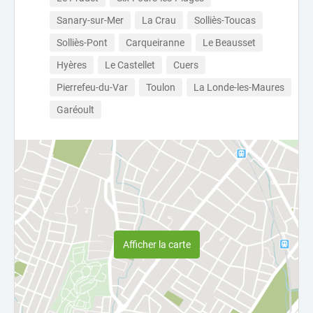
Sanary-sur-Mer
La Crau
Solliès-Toucas
Solliès-Pont
Carqueiranne
Le Beausset
Hyères
Le Castellet
Cuers
Pierrefeu-du-Var
Toulon
La Londe-les-Maures
Garéoult
Afficher la carte