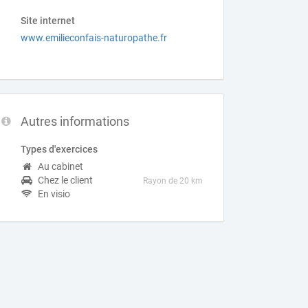
Site internet
www.emilieconfais-naturopathe.fr
Autres informations
Types d'exercices
Au cabinet
Chez le client
Rayon de 20 km
En visio