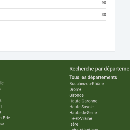
90
30
Recherche par départeme
Tous les départements
le
Bouches-du-Rhône
s
Drôme
Gironde
s
Haute-Garonne
11
Haute-Savoie
s
Hauts-de-Seine
n-Brie
Ille-et-Vilaine
se
Isère