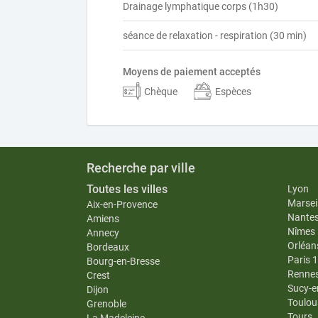
Drainage lymphatique corps (1h30)
séance de relaxation - respiration (30 min)
Moyens de paiement acceptés
Chèque
Espèces
Recherche par ville
Toutes les villes
Lyon
Marseil
Aix-en-Provence
Nante
Amiens
Nîmes
Annecy
Orléan
Bordeaux
Paris 
Bourg-en-Bresse
Renne
Crest
Sucy-e
Dijon
Toulou
Grenoble
Tours