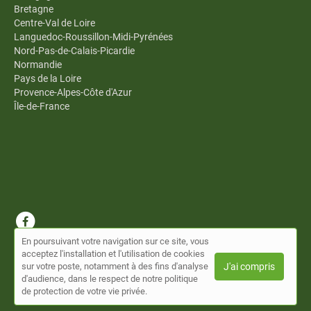
Bretagne
Centre-Val de Loire
Languedoc-Roussillon-Midi-Pyrénées
Nord-Pas-de-Calais-Picardie
Normandie
Pays de la Loire
Provence-Alpes-Côte d'Azur
Île-de-France
En poursuivant votre navigation sur ce site, vous
© Annuaire Omnes 2026 |
Plan du site
|
Mon compte
|
Contact
acceptez l'installation et l'utilisation de cookies
Conditions générales d'utilisation
sur votre poste, notamment à des fins d'analyse
J'ai compris
d'audience, dans le respect de notre politique
Cet annuaire a été créé avec ❤ par MeltinPro, une solution
de protection de votre vie privée.
Simplébo