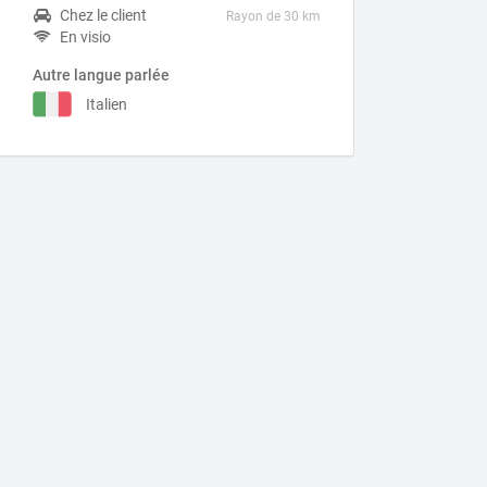
Chez le client
Rayon de 30 km
En visio
Autre langue parlée
Italien