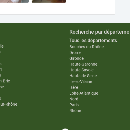
Recherche par départeme
Tous les départements
le
Bouches-du-Rhône
s
Drôme
Gironde
s
Haute-Garonne
11
Haute-Savoie
s
Hauts-de-Seine
n-Brie
Ille-et-Vilaine
se
Isère
Loire-Atlantique
s
Nord
-sur-Rhône
Paris
Rhône