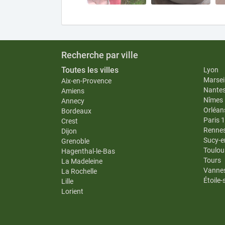
Recherche par ville
Toutes les villes
Lyon
Marseil
Aix-en-Provence
Nante
Amiens
Nîmes
Annecy
Orléan
Bordeaux
Paris 
Crest
Renne
Dijon
Sucy-e
Grenoble
Toulou
Hagenthal-le-Bas
Tours
La Madeleine
Vanne
La Rochelle
Étoile
Lille
Lorient