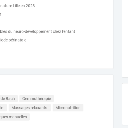
ature Lille en 2023
4
les du neuro-développement chez l'enfant
iode périnatale
 de Bach
Gemmothérapie
ie 
Massages relaxants 
Micronutrition
ques manuelles