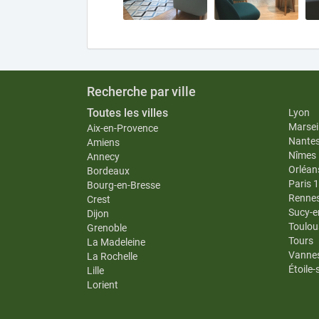
Recherche par ville
Toutes les villes
Lyon
Marseil
Aix-en-Provence
Nante
Amiens
Nîmes
Annecy
Orléan
Bordeaux
Paris 
Bourg-en-Bresse
Renne
Crest
Sucy-e
Dijon
Toulou
Grenoble
Tours
La Madeleine
Vanne
La Rochelle
Étoile
Lille
Lorient