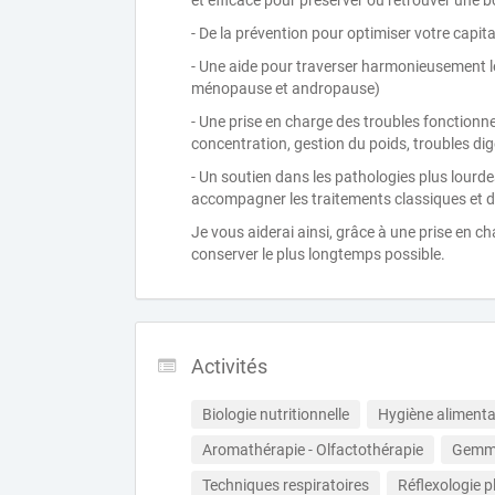
et efficace pour préserver ou retrouver une b
- De la prévention pour optimiser votre capit
- Une aide pour traverser harmonieusement les
ménopause et andropause)
- Une prise en charge des troubles fonctionne
concentration, gestion du poids, troubles diges
- Un soutien dans les pathologies plus lourd
accompagner les traitements classiques et d
Je vous aiderai ainsi, grâce à une prise en c
conserver le plus longtemps possible.
Activités
Biologie nutritionnelle
Hygiène alimentai
Aromathérapie - Olfactothérapie
Gemmo
Techniques respiratoires
Réflexologie p