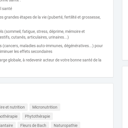
onne santé :
al santé
 grandes étapes de la vie (puberté, fertilité et grossesse,
ls (sommeil, fatigue, stress, déprime, mémoire et
tifs, cutanés, articulaires, urinaires...)
es (cancers, maladies auto-immunes, dégénératives...) pour
iminuer les effets secondaires
harge globale, à redevenir acteur de votre bonne santé de la
re et nutrition
Micronutrition
thérapie
Phytothérapie
lantaire
Fleurs de Bach
Naturopathie