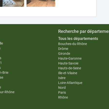
Recherche par départeme
Tous les départements
le
Bouches-du-Rhône
s
Drôme
Gironde
s
Haute-Garonne
11
Haute-Savoie
s
Hauts-de-Seine
n-Brie
Ille-et-Vilaine
se
Isère
Loire-Atlantique
s
Nord
-sur-Rhône
Paris
Rhône