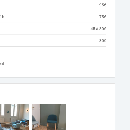
95€
 1h
75€
45 à 80€
80€
ent